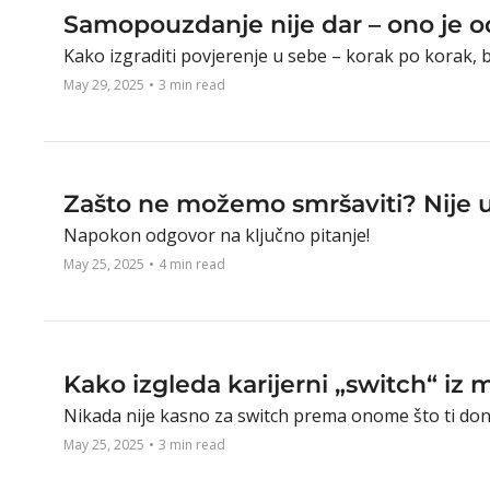
Samopouzdanje nije dar – ono je o
Kako izgraditi povjerenje u sebe – korak po korak, b
May 29, 2025
•
3 min read
Zašto ne možemo smršaviti? Nije
Napokon odgovor na ključno pitanje!
May 25, 2025
•
4 min read
Kako izgleda karijerni „switch“ iz 
Nikada nije kasno za switch prema onome što ti don
May 25, 2025
•
3 min read