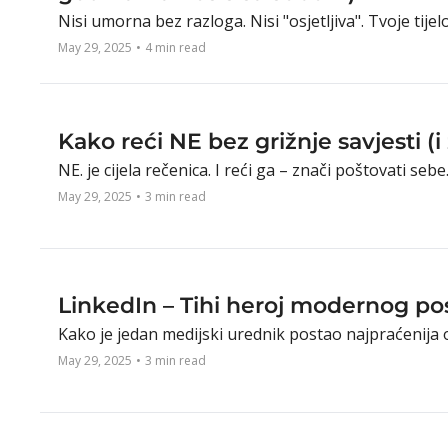
Nisi umorna bez razloga. Nisi "osjetljiva". Tvoje tijelo 
May 29, 2025
•
4 min read
Kako reći NE bez grižnje savjesti (i 
NE. je cijela rečenica. I reći ga – znači poštovati sebe
May 29, 2025
•
3 min read
LinkedIn – Tihi heroj modernog po
Kako je jedan medijski urednik postao najpraćenija os
May 29, 2025
•
3 min read