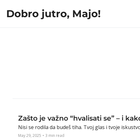
Dobro jutro, Majo!
Zašto je važno “hvalisati se” – i ka
Nisi se rodila da budeš tiha. Tvoj glas i tvoje isku
May 29, 2025
•
3 min read