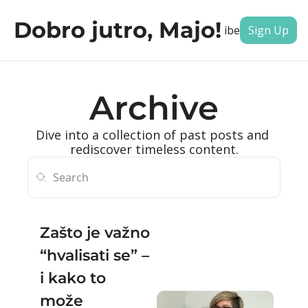
Dobro jutro, Majo!
Archive
Subscribe
Tags
Autho
Sign Up
Archive
Dive into a collection of past posts and 
rediscover timeless content.
Zašto je važno 
“hvalisati se” – 
i kako to 
može 