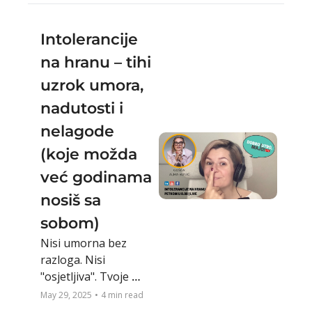
povezanost s 
publikom.
Intolerancije 
na hranu – tihi 
uzrok umora, 
nadutosti i 
nelagode 
(koje možda 
već godinama 
nosiš sa 
sobom)
Nisi umorna bez 
razloga. Nisi 
"osjetljiva". Tvoje 
tijelo ti govori – nauči 
May 29, 2025
•
4 min read
ga slušati.