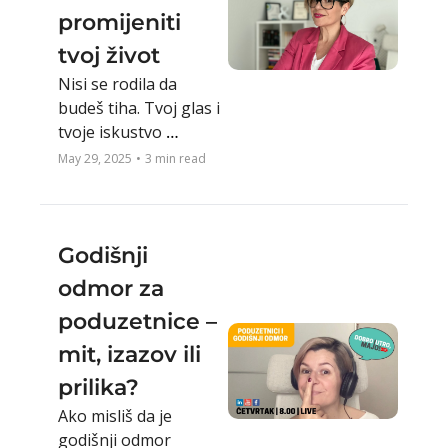
promijeniti 
tvoj život
Nisi se rodila da 
budeš tiha. Tvoj glas i 
tvoje iskustvo 
nekome mogu biti 
May 29, 2025
•
3 min read
upravo ono što mu 
treba.
Godišnji 
odmor za 
poduzetnice – 
mit, izazov ili 
prilika?
Ako misliš da je 
godišnji odmor 