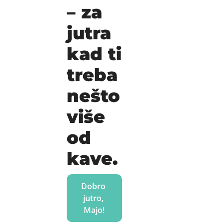
– za 
jutra 
kad ti 
treba 
nešto 
više 
od 
kave.
Dobro 
jutro, 
Majo!