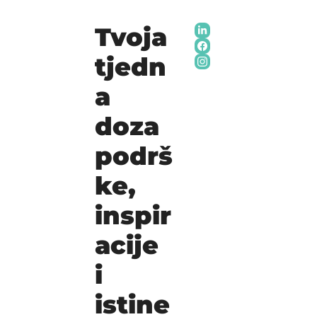
Tvoja 
tjedn
a 
doza 
podrš
ke, 
inspir
acije 
i 
istine 