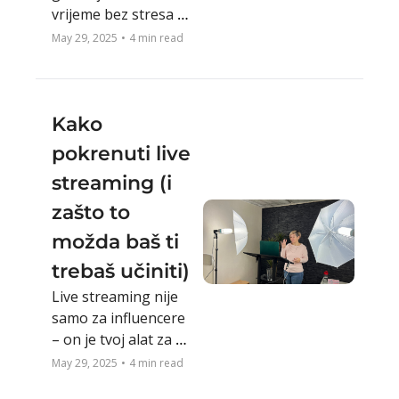
vrijeme bez stresa – 
vjerojatno nisi 
May 29, 2025
•
4 min read
poduzetnica (ili 
majka) ili si možda 
pronašla čarobnu 
formulu?
Kako 
pokrenuti live 
streaming (i 
zašto to 
možda baš ti 
trebaš učiniti)
Live streaming nije 
samo za influencere 
– on je tvoj alat za 
rast, vidljivost i 
May 29, 2025
•
4 min read
autentičnu 