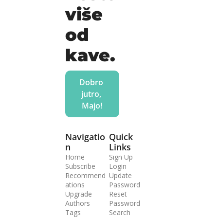
više 
od 
kave.
Dobro 
jutro, 
Majo!
Navigatio
Quick 
n
Links
Home
Sign Up
Subscribe
Login
Recommend
Update 
ations
Password
Upgrade
Reset 
Authors
Password
Tags
Search