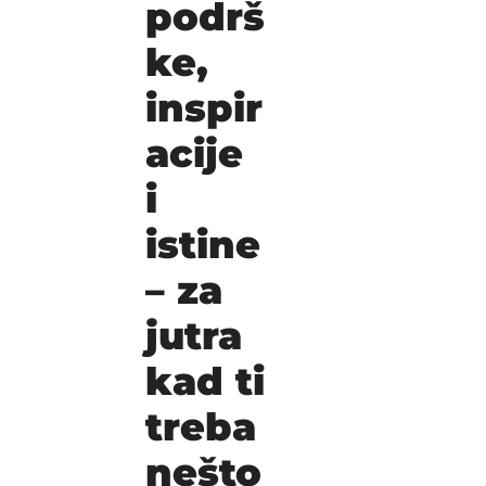
podrš
ke, 
inspir
acije 
i 
istine 
– za 
jutra 
kad ti 
treba 
nešto 