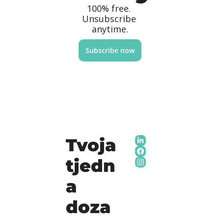
100% free. 
Unsubscribe 
anytime.
Subscribe now
Tvoja 
tjedn
a 
doza 