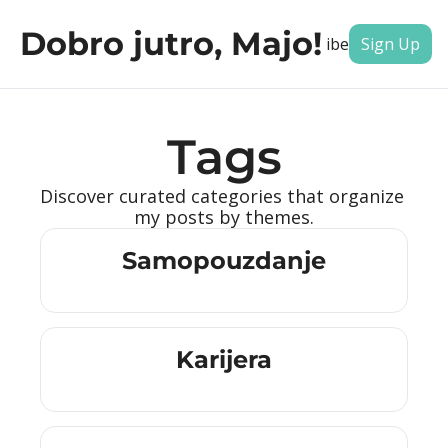
Dobro jutro, Majo!
Archive
Subscribe
Tags
Autho
Sign Up
Tags
Discover curated categories that organize 
my posts by themes.
Samopouzdanje
Karijera